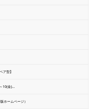
ベア型】
0(金)...
e. （英語版ホームページ）